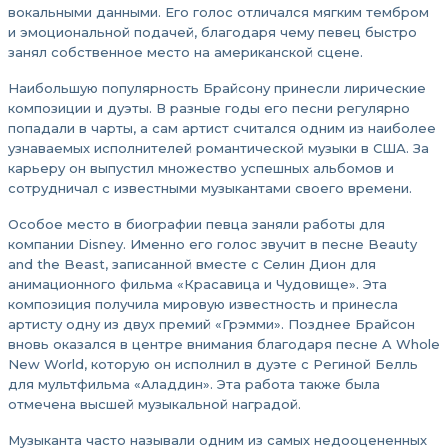
вокальными данными. Его голос отличался мягким тембром
и эмоциональной подачей, благодаря чему певец быстро
занял собственное место на американской сцене.
Наибольшую популярность Брайсону принесли лирические
композиции и дуэты. В разные годы его песни регулярно
попадали в чарты, а сам артист считался одним из наиболее
узнаваемых исполнителей романтической музыки в США. За
карьеру он выпустил множество успешных альбомов и
сотрудничал с известными музыкантами своего времени.
Особое место в биографии певца заняли работы для
компании Disney. Именно его голос звучит в песне Beauty
and the Beast, записанной вместе с Селин Дион для
анимационного фильма «Красавица и Чудовище». Эта
композиция получила мировую известность и принесла
артисту одну из двух премий «Грэмми». Позднее Брайсон
вновь оказался в центре внимания благодаря песне A Whole
New World, которую он исполнил в дуэте с Региной Белль
для мультфильма «Аладдин». Эта работа также была
отмечена высшей музыкальной наградой.
Музыканта часто называли одним из самых недооцененных