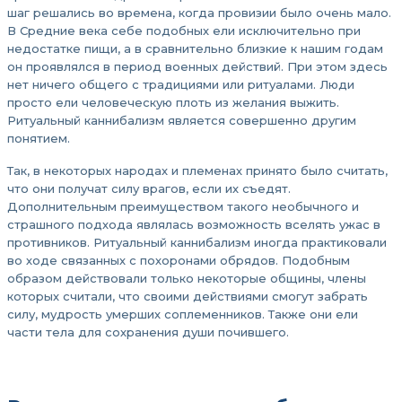
шаг решались во времена, когда провизии было очень мало.
В Средние века себе подобных ели исключительно при
недостатке пищи, а в сравнительно близкие к нашим годам
он проявлялся в период военных действий. При этом здесь
нет ничего общего с традициями или ритуалами. Люди
просто ели человеческую плоть из желания выжить.
Ритуальный каннибализм является совершенно другим
понятием.
Так, в некоторых народах и племенах принято было считать,
что они получат силу врагов, если их съедят.
Дополнительным преимуществом такого необычного и
страшного подхода являлась возможность вселять ужас в
противников. Ритуальный каннибализм иногда практиковали
во ходе связанных с похоронами обрядов. Подобным
образом действовали только некоторые общины, члены
которых считали, что своими действиями смогут забрать
силу, мудрость умерших соплеменников. Также они ели
части тела для сохранения души почившего.