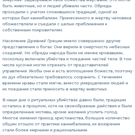
быть животные, но и людей убивали часто. Обряды
проходили с учетом сложившихся традиций, одной из
которых был каннибализм. Принесенного в жертву человека
обожествляли и съедали с целью приближения к
собственным покровителям.
Население Древней Греции имело совершенно другие
представления о богах. Они верили в смертность небесных
созданий. Но обряды народа были не менее кровавыми,
поскольку включали убийства и поедание частей тела. В том
числе кусочки могли отрезать от представителей
управления. Якобы они и есть воплощения божеств, поэтому
их дух обязательно требовалось сохранить. С течением
времени нравы стали мягче, вместо умерщвления людей и
их поедания стали приносить в жертву животных.
В наши дни о ритуальных убийствах давно были, традиции
остались в прошлом, хотя на своеобразные действия и были
определенные мотивы, кроме желания утолить голод.
Многое изменил приход христианства, большое количество
общин отошло от практики каннибализма, их воззрения
стали более мирными и рациональными.