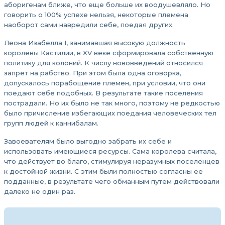
аборигенам ближе, что еще больше их воодушевляло. Но
говорить о 100% успехе нельзя, некоторые племена
наоборот сами навредили себе, поедая других.
Леона Изабелла I, занимавшая высокую должность
королевы Кастилии, в XV веке сформировала собственную
политику для колоний. К числу нововведений относился
запрет на рабство. При этом была одна оговорка,
допускалось порабощение племен, при условии, что они
поедают себе подобных. В результате такие поселения
пострадали. Но их было не так много, поэтому не редкостью
было причисление избегающих поедания человеческих тел
групп людей к каннибалам.
Завоевателям было выгодно забрать их себе и
использовать имеющиеся ресурсы. Сама королева считала,
что действует во благо, стимулируя неразумных поселенцев
к достойной жизни. С этим были полностью согласны ее
подданные, в результате чего обманным путем действовали
далеко не один раз.