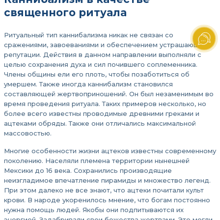
священного ритуала
Ритуальный тип каннибализма никак не связан со
сражениями, завоеваниями и обеспечением устрашающей
репутации. Действия в данном направлении выполняли с
целью сохранения духа и сил почившего соплеменника.
Члены общины ели его плоть, чтобы позаботиться об
умершем. Также иногда каннибализм становился
составляющей жертвоприношений. Он был незаменимым во
время проведения ритуала. Таких примеров несколько, но
более всего известны проводимые древними греками и
ацтеками обряды. Также они отличались максимальной
массовостью.
Многие особенности жизни ацтеков известны современному
поколению. Населяли племена территории нынешней
Мексики до 16 века. Сохранились производящие
неизгладимое впечатление пирамиды и множество легенд.
При этом далеко не все знают, что ацтеки почитали культ
крови. В народе укоренилось мнение, что богам постоянно
нужна помощь людей. Якобы они подпитываются их
энергией. Задабривали свои божества жертвами. Это могли