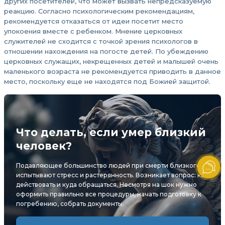
других посетителей, что может вызвать непредсказуемую
реакцию. Согласно психологическим рекомендациям,
рекомендуется отказаться от идеи посетит место
упокоения вместе с ребенком. Мнение церковных
служителей не сходится с точкой зрения психологов в
отношении нахождения на погосте детей. По убеждению
церковных служащих, некрещенных детей и малышей очень
маленького возраста не рекомендуется приводить в данное
место, поскольку еще не находятся под Божией защитой.
Что делать, если умер близкий
человек?
Подавляющее большинство людей при смерти близкого
испытывают стресс и растерянность. Возникает вопрос: как
действовать и куда обращаться. Несмотря на шок нужно
оформить правильно все процедуры, начать подготовку к
погребению, собрать документы.