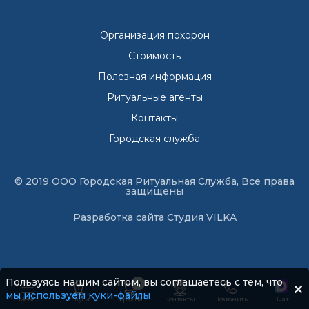
Организация похорон
Стоимость
Полезная информация
Ритуальные агенты
Контакты
Городская служба
© 2019 ООО Городская Ритуальная Служба, Все права
защищены
Разработка сайта
Студия VILKA
Пользуясь нашим сайтом, вы соглашаетесь с тем, что
0
мы используем куки-файлы
Меню
Услуги
Корзина
Контакты
Позвонить
В чат