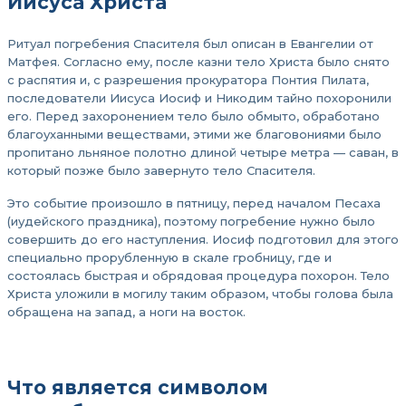
Иисуса Христа
Ритуал погребения Спасителя был описан в Евангелии от
Матфея. Согласно ему, после казни тело Христа было снято
с распятия и, с разрешения прокуратора Понтия Пилата,
последователи Иисуса Иосиф и Никодим тайно похоронили
его. Перед захоронением тело было обмыто, обработано
благоуханными веществами, этими же благовониями было
пропитано льняное полотно длиной четыре метра — саван, в
который позже было завернуто тело Спасителя.
Это событие произошло в пятницу, перед началом Песаха
(иудейского праздника), поэтому погребение нужно было
совершить до его наступления. Иосиф подготовил для этого
специально прорубленную в скале гробницу, где и
состоялась быстрая и обрядовая процедура похорон. Тело
Христа уложили в могилу таким образом, чтобы голова была
обращена на запад, а ноги на восток.
Что является символом