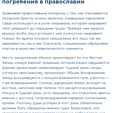
погребения в православии
Сравнивая православные похороны с тем, как описываются
похороны Христа, можно заметить очевидные параллели.
Саван используется в роли покрывала, которым закрывают
тело умершего до середины груди. Прежде чем закрыть
крышку гроба, лицо усопшего уже полностью накрывают
тканью. Во время похорон священника его лицо так же
закрывается, как и лик Спасителя, специальным обрядовым
платом в качестве символического элемента.
Место захоронения обычно ориентируют по оси Восток-
Запад, следуя важной традиции, которая редко нарушается.
Данная ориентация символизирует Судный день, когда,
согласно христианству, произойдет Общее Воскрешение.
Запад ассоциируется с концом жизненного пути, а восток —
с ее возвращением. Солнце, дарующее жизнь, всходит на
востоке, наполняя мир теплом. Что касается воскрешения
Иисуса в Судный день, есть предание, что Спаситель явится
именно с востока, сопровождаемый первыми солнечными
лучами. Поэтому души усопших в этот день обязательно
должны быть обращены именно туда. Безусловно, эта