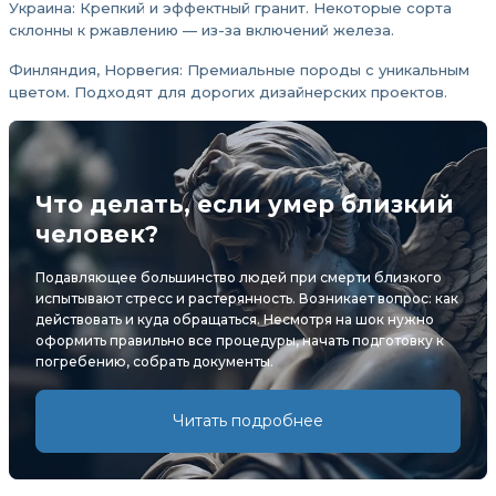
Украина: Крепкий и эффектный гранит. Некоторые сорта
склонны к ржавлению — из-за включений железа.
Финляндия, Норвегия: Премиальные породы с уникальным
цветом. Подходят для дорогих дизайнерских проектов.
Что делать, если умер близкий
человек?
Подавляющее большинство людей при смерти близкого
испытывают стресс и растерянность. Возникает вопрос: как
действовать и куда обращаться. Несмотря на шок нужно
оформить правильно все процедуры, начать подготовку к
погребению, собрать документы.
Читать подробнее