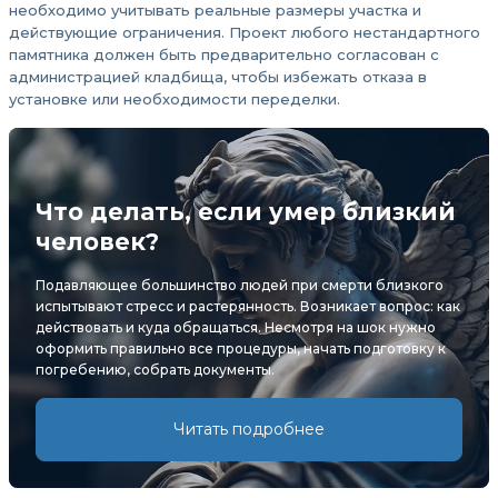
необходимо учитывать реальные размеры участка и
действующие ограничения. Проект любого нестандартного
памятника должен быть предварительно согласован с
администрацией кладбища, чтобы избежать отказа в
установке или необходимости переделки.
Что делать, если умер близкий
человек?
Подавляющее большинство людей при смерти близкого
испытывают стресс и растерянность. Возникает вопрос: как
действовать и куда обращаться. Несмотря на шок нужно
оформить правильно все процедуры, начать подготовку к
погребению, собрать документы.
Читать подробнее