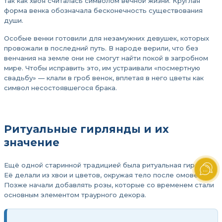
так как хвоя считалась символом вечной жизни. Круглая
форма венка обозначала бесконечность существования
души.
Особые венки готовили для незамужних девушек, которых
провожали в последний путь. В народе верили, что без
венчания на земле они не смогут найти покой в загробном
мире. Чтобы исправить это, им устраивали «посмертную
свадьбу» — клали в гроб венок, вплетая в него цветы как
символ несостоявшегося брака.
Ритуальные гирлянды и их
значение
Ещё одной старинной традицией была ритуальная гирлянда.
Её делали из хвои и цветов, окружая тело после омовения.
Позже начали добавлять розы, которые со временем стали
основным элементом траурного декора.