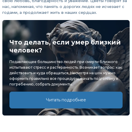
свою любовь, благодарность и уважение. Цветы говорят за
нас, напоминая, что память о дорогих людях не исчезает с
годами, а продолжает жить в наших сердцах.
Что делать, если умер близкий
человек?
Подавляющее большинство людей при смерти близкого
испытывают стресс и растерянность. Возникает вопрос: как
действовать и куда обращаться. Несмотря на шок нужно
оформить правильно все процедуры, начать подготовку к
погребению, собрать документы.
Читать подробнее