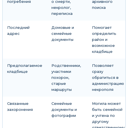
погребения
о смерти,
архивного
некролог,
поиска
переписка
Последний
Домовые и
Помогает
адрес
семейные
определить
документы
район и
возможное
кладбище
Предполагаемое
Родственники,
Позволяет
кладбище
участники
сразу
похорон,
обратиться в
старые
администрацию
маршруты
некрополя
Связанные
Семейные
Могила может
захоронения
документы и
быть семейной
фотографии
и учтена по
другому
ответственному