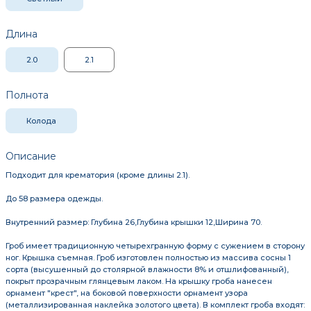
Длина
2.0
2.1
Полнота
Колода
Описание
Подходит для крематория (кроме длины 2.1).
До 58 размера одежды.
Внутренний размер: Глубина 26,Глубина крышки 12,Ширина 70.
Гроб имеет традиционную четырехгранную форму с сужением в сторону
ног. Крышка съемная. Гроб изготовлен полностью из массива сосны 1
сорта (высушенный до столярной влажности 8% и отшлифованный),
покрыт прозрачным глянцевым лаком. На крышку гроба нанесен
орнамент "крест", на боковой поверхности орнамент узора
(металлизированная наклейка золотого цвета). В комплект гроба входят: