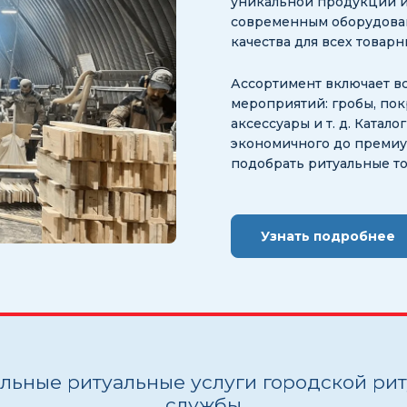
уникальной продукции и
современным оборудован
качества для всех товар
Ассортимент включает в
мероприятий: гробы, пок
аксессуары и т. д. Катал
экономичного до премиум
подобрать ритуальные т
Узнать подробнее
ьные ритуальные услуги городской ри
службы