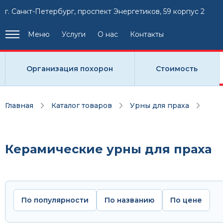
г. Санкт-Петербург, проспект Энергетиков, 59 корпус 2
Меню
Услуги
О нас
Контакты
Организация похорон
Стоимость
Главная
Каталог товаров
Урны для праха
Керамические урны для праха
По популярности
По названию
По цене