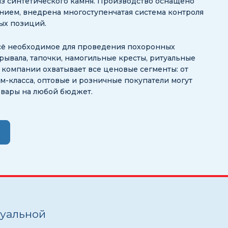
з синтетического камня. Производство оснащено
ием, внедрена многоступенчатая система контроля
ных позиций.
сё необходимое для проведения похоронных
рывала, тапочки, намогильные кресты, ритуальные
ог компании охватывает все ценовые сегменты: от
-класса, оптовые и розничные покупатели могут
овары на любой бюджет.
туальной