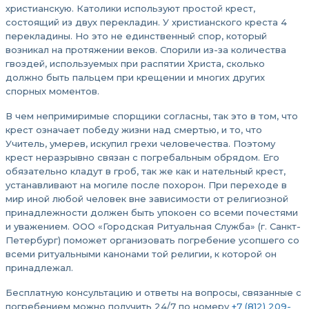
христианскую. Католики используют простой крест,
состоящий из двух перекладин. У христианского креста 4
перекладины. Но это не единственный спор, который
возникал на протяжении веков. Спорили из-за количества
гвоздей, используемых при распятии Христа, сколько
должно быть пальцем при крещении и многих других
спорных моментов.
В чем непримиримые спорщики согласны, так это в том, что
крест означает победу жизни над смертью, и то, что
Учитель, умерев, искупил грехи человечества. Поэтому
крест неразрывно связан с погребальным обрядом. Его
обязательно кладут в гроб, так же как и нательный крест,
устанавливают на могиле после похорон. При переходе в
мир иной любой человек вне зависимости от религиозной
принадлежности должен быть упокоен со всеми почестями
и уважением. ООО «Городская Ритуальная Служба» (г. Санкт-
Петербург) поможет организовать погребение усопшего со
всеми ритуальными канонами той религии, к которой он
принадлежал.
Бесплатную консультацию и ответы на вопросы, связанные с
погребением можно получить 24/7 по номеру
+7 (812) 209-