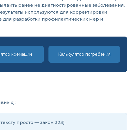
выявить ранее не диагностированные заболевания,
езультаты используются для корректировки
е для разработки профилактических мер и
лятор кремации
Калькулятор погребения
вных):
тексту просто — закон 323);