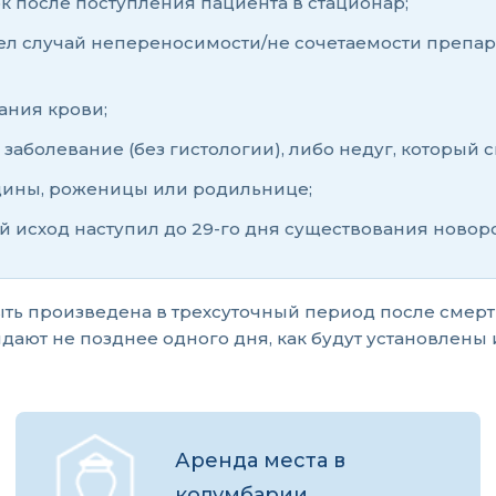
к после поступления пациента в стационар;
шел случай непереносимости/не сочетаемости препар
ания крови;
заболевание (без гистологии), либо недуг, который
щины, роженицы или родильнице;
 исход наступил до 29-го дня существования новор
быть произведена в трехсуточный период после смер
выдают не позднее одного дня, как будут установлен
Аренда места в
колумбарии