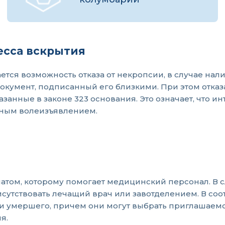
есса вскрытия
ется возможность отказа от некропсии, в случае на
кумент, подписанный его близкими. При этом отказа
занные в законе 323 основания. Это означает, что и
тным волеизъявлением.
том, которому помогает медицинский персонал. В с
тствовать лечащий врач или завотделением. В соот
 умершего, причем они могут выбрать приглашаемог
я.