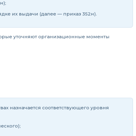
н);
дке их выдачи (далее — приказ 352н).
торые уточняют организационные моменты
твах назначается соответствующего уровня
еского);