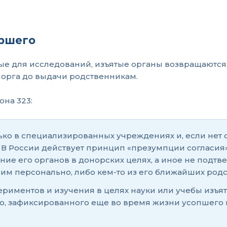
ершего
ые для исследований, изъятые органы возвращаются 
морга до выдачи родственникам.
она 323:
ько в специализированных учреждениях и, если не
 В России действует принцип «презумпции согласия»:
ание его органов в донорских целях, а иное не по
м персонально, либо кем-то из его ближайших родс
риментов и изучения в целях науки или учебы изъяты
го, зафиксированного еще во время жизни усопшего 