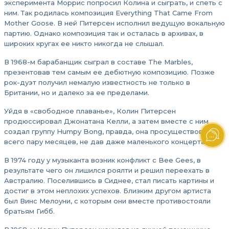
эксперимента Моррис попросил Колина и сыграть, и спеть с
ним. Так родилась композиция Everything That Came From
Mother Goose. В ней Питерсен исполнил ведущую вокальную
партию. Однако композиция так и осталась в архивах, в
широких кругах ее никто никогда не слышал.
В 1968-м барабанщик сыграл в составе The Marbles,
презентовав тем самым ее дебютную композицию. Позже
рок-дуэт получил немалую известность не только в
Британии, но и далеко за ее пределами.
Уйдя в «свободное плаванье», Колин Питерсен
продюссировал Джонатана Келли, а затем вместе с ним
создал группу Humpy Bong, правда, она просуществовала
всего пару месяцев, не дав даже маленького концерта.
В 1974 году у музыканта возник конфликт с Bee Gees, в
результате чего он лишился роялти и решил переехать в
Австралию. Поселившись в Сиднее, стал писать картины и
достиг в этом неплохих успехов. Близким другом артиста
был Винс Мелоуни, с которым они вместе противостояли
братьям Гибб.