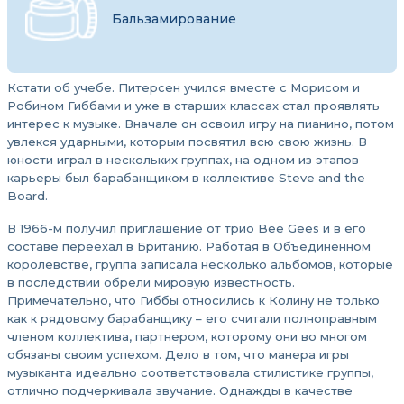
Бальзамирование
Кстати об учебе. Питерсен учился вместе с Морисом и
Робином Гиббами и уже в старших классах стал проявлять
интерес к музыке. Вначале он освоил игру на пианино, потом
увлекся ударными, которым посвятил всю свою жизнь. В
юности играл в нескольких группах, на одном из этапов
карьеры был барабанщиком в коллективе Steve and the
Board.
В 1966-м получил приглашение от трио Bee Gees и в его
составе переехал в Британию. Работая в Объединенном
королевстве, группа записала несколько альбомов, которые
в последствии обрели мировую известность.
Примечательно, что Гиббы относились к Колину не только
как к рядовому барабанщику – его считали полноправным
членом коллектива, партнером, которому они во многом
обязаны своим успехом. Дело в том, что манера игры
музыканта идеально соответствовала стилистике группы,
отлично подчеркивала звучание. Однажды в качестве