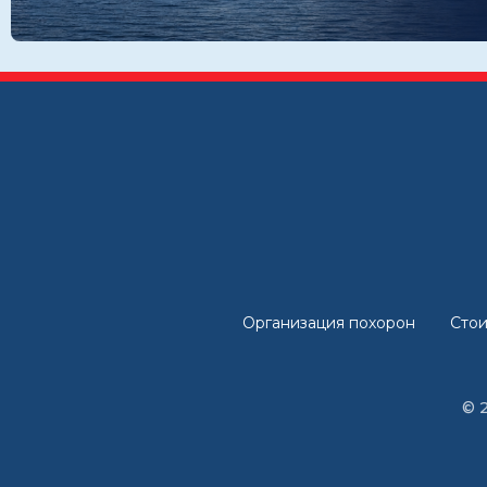
Организация похорон
Стои
© 