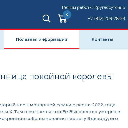
Режим работы: Круглосуточно
0
+7 (812) 209-28-29
Полезная информация
Контакты
венница покойной королевы
й старый член монаршей семьи с осени 2022 года.
и Х. Там отмечается, что Ее Высочество умерла в
искренние соболезнования герцогу Эдварду, его