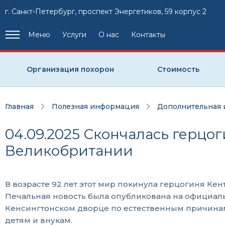
г. Санкт-Петербург, проспект Энергетиков, 59 корпус 2
Меню
Услуги
О нас
Контакты
Организация похорон
Стоимость
Главная
Полезная информация
Дополнительная
04.09.2025 Скончалась герцо
Великобритании
В возрасте 92 лет этот мир покинула герцогиня Кен
Печальная новость была опубликована на официальн
Кенсингтонском дворце по естественным причинам
детям и внукам.