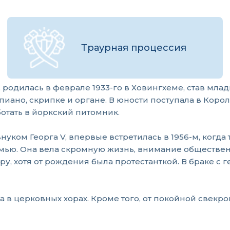
Траурная процессия
родилась в феврале 1933-го в Ховингхеме, став млад
епиано, скрипке и органе. В юности поступала в Кор
аботать в йоркский питомник.
уком Георга V, впервые встретилась в 1956-м, когда
 семью. Она вела скромную жизнь, внимание обществ
у, хотя от рождения была протестанткой. В браке с 
 в церковных хорах. Кроме того, от покойной свекр