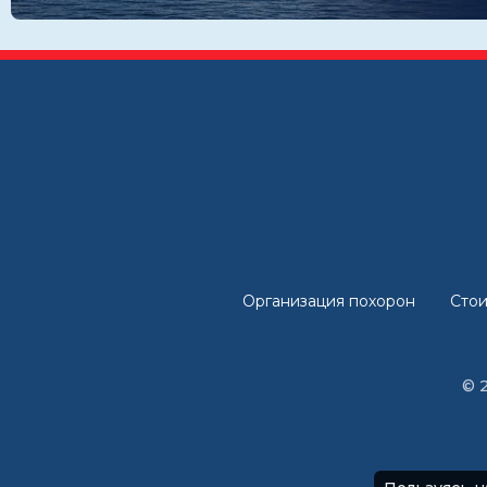
Организация похорон
Стои
© 