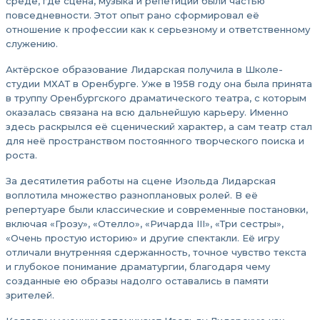
среде, где сцена, музыка и репетиции были частью
повседневности. Этот опыт рано сформировал её
отношение к профессии как к серьезному и ответственному
служению.
Актёрское образование Лидарская получила в Школе-
студии МХАТ в Оренбурге. Уже в 1958 году она была принята
в труппу Оренбургского драматического театра, с которым
оказалась связана на всю дальнейшую карьеру. Именно
здесь раскрылся её сценический характер, а сам театр стал
для неё пространством постоянного творческого поиска и
роста.
За десятилетия работы на сцене Изольда Лидарская
воплотила множество разноплановых ролей. В её
репертуаре были классические и современные постановки,
включая «Грозу», «Отелло», «Ричарда III», «Три сестры»,
«Очень простую историю» и другие спектакли. Её игру
отличали внутренняя сдержанность, точное чувство текста
и глубокое понимание драматургии, благодаря чему
созданные ею образы надолго оставались в памяти
зрителей.