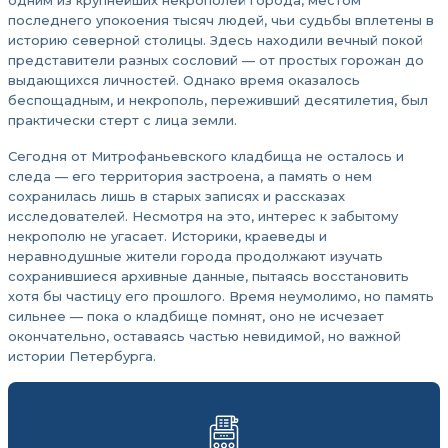
одним из крупнейших некрополей города, местом
последнего упокоения тысяч людей, чьи судьбы вплетены в
историю северной столицы. Здесь находили вечный покой
представители разных сословий — от простых горожан до
выдающихся личностей. Однако время оказалось
беспощадным, и некрополь, переживший десятилетия, был
практически стерт с лица земли.
Сегодня от Митрофаньевского кладбища не осталось и
следа — его территория застроена, а память о нем
сохранилась лишь в старых записях и рассказах
исследователей. Несмотря на это, интерес к забытому
некрополю не угасает. Историки, краеведы и
неравнодушные жители города продолжают изучать
сохранившиеся архивные данные, пытаясь восстановить
хотя бы частицу его прошлого. Время неумолимо, но память
сильнее — пока о кладбище помнят, оно не исчезает
окончательно, оставаясь частью невидимой, но важной
истории Петербурга.