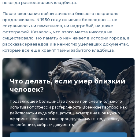
некогда располагались кладбища.
После окончания войны зачистка бывшего некрополя
продолжилась. К 1950 году он исчез бесследно — не
сохранилось ни памятников, ни надгробий, ни даже
фотографий. Казалось, что этого места никогда не
существовало. Но память о нем живет в истории города, в
рассказах краеведов и в немногих уцелевших документах,
которые все еще хранят тайны забытого кладбища.
Что делать, если умер близкий
человек?
Подавляющее большинство людей при смерти близкого
испытывают стресс и растерянность. Возникает вопрос: как
действовать и куда обращаться. Несмотря на шок нужно
оформить правильно все процедуры, начать подготовку к
погребению, собрать документы.