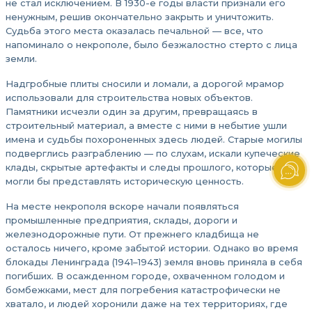
не стал исключением. В 1930-е годы власти признали его
ненужным, решив окончательно закрыть и уничтожить.
Судьба этого места оказалась печальной — все, что
напоминало о некрополе, было безжалостно стерто с лица
земли.
Надгробные плиты сносили и ломали, а дорогой мрамор
использовали для строительства новых объектов.
Памятники исчезли один за другим, превращаясь в
строительный материал, а вместе с ними в небытие ушли
имена и судьбы похороненных здесь людей. Старые могилы
подверглись разграблению — по слухам, искали купеческие
клады, скрытые артефакты и следы прошлого, которые
могли бы представлять историческую ценность.
На месте некрополя вскоре начали появляться
промышленные предприятия, склады, дороги и
железнодорожные пути. От прежнего кладбища не
осталось ничего, кроме забытой истории. Однако во время
блокады Ленинграда (1941–1943) земля вновь приняла в себя
погибших. В осажденном городе, охваченном голодом и
бомбежками, мест для погребения катастрофически не
хватало, и людей хоронили даже на тех территориях, где