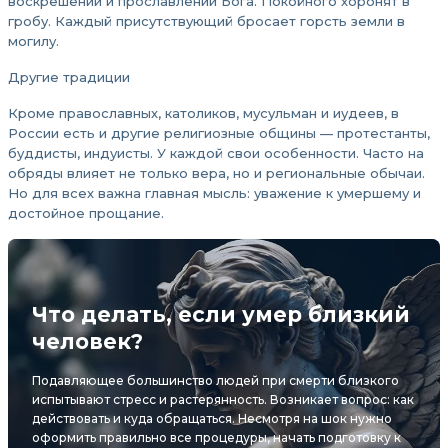
воскрешении и прославлении Бога. Покойного хоронят в
гробу. Каждый присутствующий бросает горсть земли в
могилу.
Другие традиции
Кроме православных, католиков, мусульман и иудеев, в
России есть и другие религиозные общины — протестанты,
буддисты, индуисты. У каждой свои особенности. Часто на
обряды влияет не только вера, но и региональные обычаи.
Но для всех важна главная мысль: уважение к умершему и
достойное прощание.
Что делать, если умер близкий
человек?
Подавляющее большинство людей при смерти близкого
испытывают стресс и растерянность. Возникает вопрос: как
действовать и куда обращаться. Несмотря на шок нужно
оформить правильно все процедуры, начать подготовку к