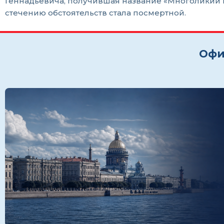
Геннадьевича, получившая название «Многоликий Г
стечению обстоятельств стала посмертной.
Офи