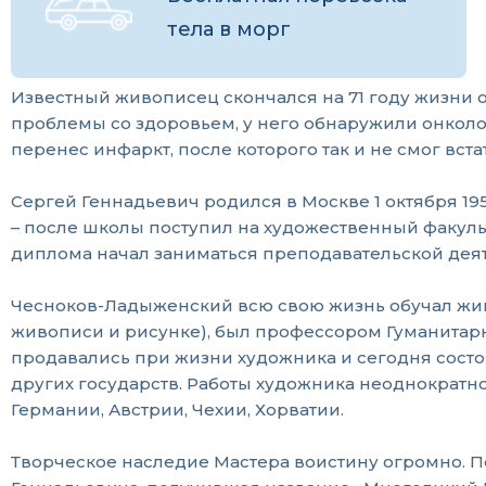
тела в морг
Известный живописец скончался на 71 году жизни
проблемы со здоровьем, у него обнаружили онколог
перенес инфаркт, после которого так и не смог встат
Сергей Геннадьевич родился в Москве 1 октября 19
– после школы поступил на художественный факульт
диплома начал заниматься преподавательской дея
Чесноков-Ладыженский всю свою жизнь обучал жив
живописи и рисунке), был профессором Гуманитарно
продавались при жизни художника и сегодня состоя
других государств. Работы художника неоднократно 
Германии, Австрии, Чехии, Хорватии.
Творческое наследие Мастера воистину огромно. По 