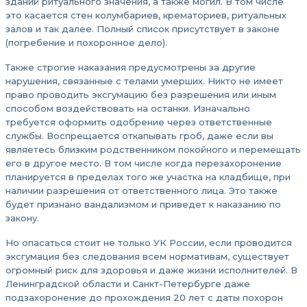
зданий ритуального значения, а также могил. В том числе
это касается стен колумбариев, крематориев, ритуальных
залов и так далее. Полный список присутствует в законе
(погребение и похоронное дело).
Также строгие наказания предусмотрены за другие
нарушения, связанные с телами умерших. Никто не имеет
право проводить эксгумацию без разрешения или иным
способом воздействовать на останки. Изначально
требуется оформить одобрение через ответственные
службы. Воспрещается откапывать гроб, даже если вы
являетесь близким родственником покойного и перемещать
его в другое место. В том числе когда перезахоронение
планируется в пределах того же участка на кладбище, при
наличии разрешения от ответственного лица. Это также
будет признано вандализмом и приведет к наказанию по
закону.
Но опасаться стоит не только УК России, если проводится
эксгумация без следования всем нормативам, существует
огромный риск для здоровья и даже жизни исполнителей. В
Ленинградской области и Санкт-Петербурге даже
подзахоронение до прохождения 20 лет с даты похорон