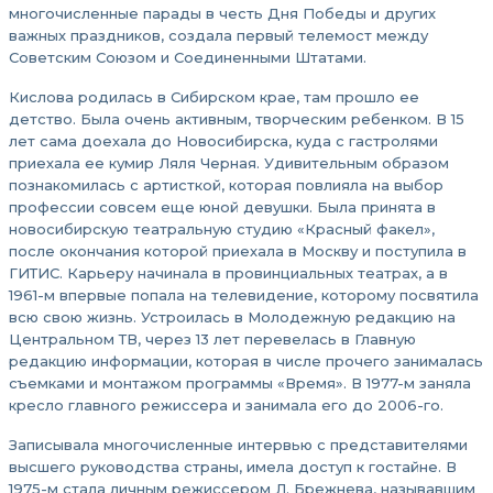
многочисленные парады в честь Дня Победы и других
важных праздников, создала первый телемост между
Советским Союзом и Соединенными Штатами.
Кислова родилась в Сибирском крае, там прошло ее
детство. Была очень активным, творческим ребенком. В 15
лет сама доехала до Новосибирска, куда с гастролями
приехала ее кумир Ляля Черная. Удивительным образом
познакомилась с артисткой, которая повлияла на выбор
профессии совсем еще юной девушки. Была принята в
новосибирскую театральную студию «Красный факел»,
после окончания которой приехала в Москву и поступила в
ГИТИС. Карьеру начинала в провинциальных театрах, а в
1961-м впервые попала на телевидение, которому посвятила
всю свою жизнь. Устроилась в Молодежную редакцию на
Центральном ТВ, через 13 лет перевелась в Главную
редакцию информации, которая в числе прочего занималась
съемками и монтажом программы «Время». В 1977-м заняла
кресло главного режиссера и занимала его до 2006-го.
Записывала многочисленные интервью с представителями
высшего руководства страны, имела доступ к гостайне. В
1975-м стала личным режиссером Л. Брежнева, называвшим