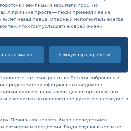
горсточки землицы и засыпали гроб. Но
ках. А причина проста — люди привезли ее из
6 лет назад певца. Оперный исполнитель всегда
о тем, что стоит услышать в своей жизни.
лятор кремации
Калькулятор погребения
странного, что эмигранты из России собрались в
ли представители официальных ведомств,
тургия длилась пару часов, для ее организации
ти и молитвах за оставленное духовное наследие, а
иру. Печальная новость было последствием
ми размерами процессии. Люди слушали хор и не