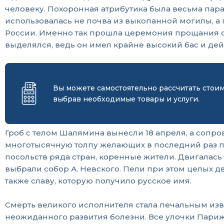
человеку. Похоронная атрибутика была весьма пар
использовалась не почва из выкопанной могилы, а 
России. Именно так прошла церемония прощания с
выделялся, ведь он имел крайне высокий бас и дей
Вы можете самостоятельно рассчитать стои
выбрав необходимые товары и услуги.
Гроб с телом Шалямина вынесли 18 апреля, а сопро
многотысячную толпу желающих в последний раз по
посольств ряда стран, коренные жители. Двигалась
выбрали собор А. Невского. Пели при этом целых д
также славу, которую получило русское имя.
Смерть великого исполнителя стала печальным изв
неожиданного развития болезни. Все улочки Пари