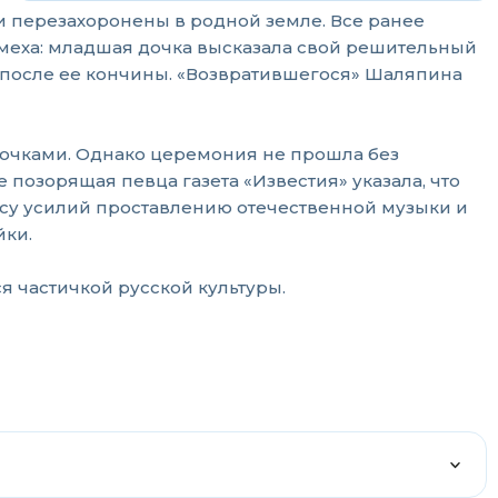
и перезахоронены в родной земле. Все ранее
меха: младшая дочка высказала свой решительный
у, после ее кончины. «Возвратившегося» Шаляпина
рочками. Однако церемония не прошла без
 позорящая певца газета «Известия» указала, что
су усилий проставлению отечественной музыки и
йки.
я частичкой русской культуры.