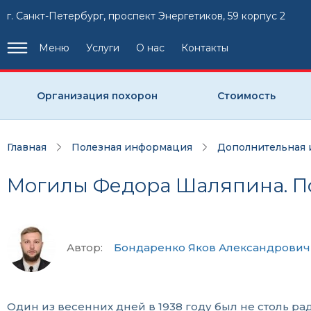
г. Санкт-Петербург, проспект Энергетиков, 59 корпус 2
Меню
Услуги
О нас
Контакты
Организация похорон
Стоимость
Главная
Полезная информация
Дополнительная
Могилы Федора Шаляпина. П
Автор:
Бондаренко Яков Александрович
Один из весенних дней в 1938 году был не столь р