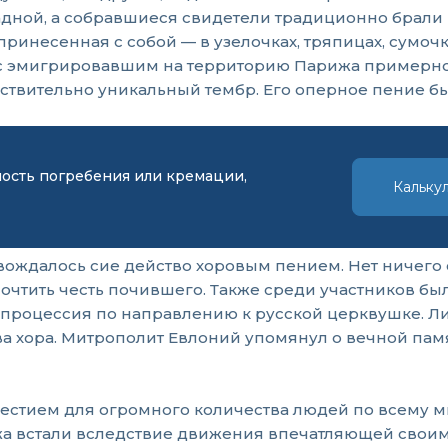
адной, а собравшиеся свидетели традиционно брали 
принесенная с собой — в узелочках, тряпицах, сумоч
 эмигрировавшим на территорию Парижа примерно 1
ствительно уникальный тембр. Его оперное пение был
мость погребения или кремации,
Кальку
вождалось сие действо хоровым пением. Нет ничего 
чтить честь почившего. Также среди участников бы
 процессия по направлению к русской церквушке. Ли
ва хора. Митрополит Евлоний упомянул о вечной памя
естием для огромного количества людей по всему м
жа встали вследствие движения впечатляющей свои