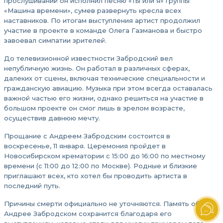
прослушиваний он исполнил песню «Ты или я» группы
«Машина времени», сумев развернуть кресла всех
наставников. По итогам выступления артист продолжил
участие в проекте в команде Олега Газманова и быстро
завоевал симпатии зрителей.
До телевизионной известности Забродский вел
непубличную жизнь. Он работал в различных сферах,
далеких от сцены, включая технические специальности и
гражданскую авиацию. Музыка при этом всегда оставалась
важной частью его жизни, однако решиться на участие в
большом проекте он смог лишь в зрелом возрасте,
осуществив давнюю мечту.
Прощание с Андреем Забродским состоится в
воскресенье, 11 января. Церемония пройдет в
Новосибирском крематории с 15:00 до 16:00 по местному
времени (с 11:00 до 12:00 по Москве). Родные и близкие
приглашают всех, кто хотел бы проводить артиста в
последний путь.
Причины смерти официально не уточняются. Память об
Андрее Забродском сохранится благодаря его