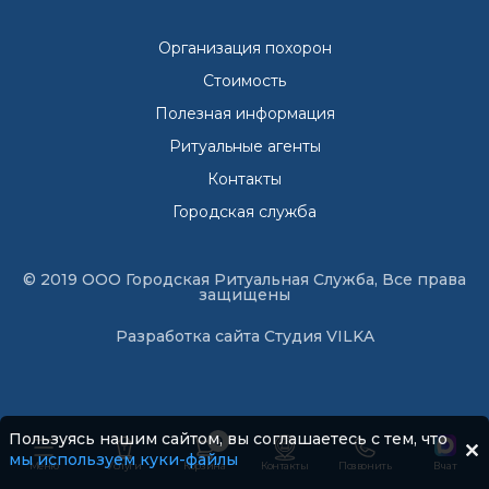
Организация похорон
Стоимость
Полезная информация
Ритуальные агенты
Контакты
Городская служба
© 2019 ООО Городская Ритуальная Служба, Все права
защищены
Разработка сайта
Студия VILKA
Пользуясь нашим сайтом, вы соглашаетесь с тем, что
0
мы используем куки-файлы
Меню
Услуги
Корзина
Контакты
Позвонить
В чат