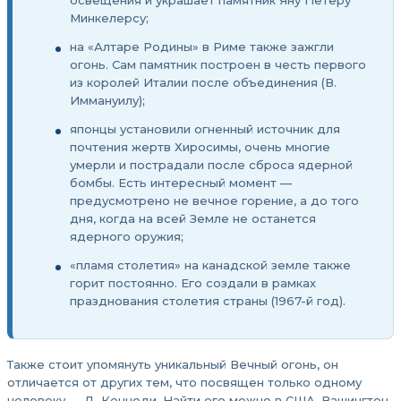
освещения и украшает памятник Яну Петеру
Минкелерсу;
на «Алтаре Родины» в Риме также зажгли
огонь. Сам памятник построен в честь первого
из королей Италии после объединения (В.
Иммануилу);
японцы установили огненный источник для
почтения жертв Хиросимы, очень многие
умерли и пострадали после сброса ядерной
бомбы. Есть интересный момент —
предусмотрено не вечное горение, а до того
дня, когда на всей Земле не останется
ядерного оружия;
«пламя столетия» на канадской земле также
горит постоянно. Его создали в рамках
празднования столетия страны (1967-й год).
Также стоит упомянуть уникальный Вечный огонь, он
отличается от других тем, что посвящен только одному
человеку — Д. Кеннеди. Найти его можно в США, Вашингтон.