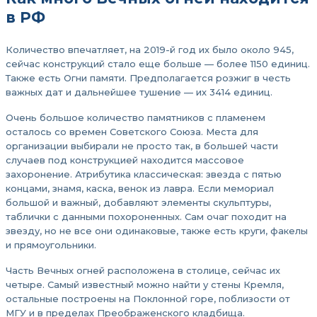
в РФ
Количество впечатляет, на 2019-й год их было около 945,
сейчас конструкций стало еще больше — более 1150 единиц.
Также есть Огни памяти. Предполагается розжиг в честь
важных дат и дальнейшее тушение — их 3414 единиц.
Очень большое количество памятников с пламенем
осталось со времен Советского Союза. Места для
организации выбирали не просто так, в большей части
случаев под конструкцией находится массовое
захоронение. Атрибутика классическая: звезда с пятью
концами, знамя, каска, венок из лавра. Если мемориал
большой и важный, добавляют элементы скульптуры,
таблички с данными похороненных. Сам очаг походит на
звезду, но не все они одинаковые, также есть круги, факелы
и прямоугольники.
Часть Вечных огней расположена в столице, сейчас их
четыре. Самый известный можно найти у стены Кремля,
остальные построены на Поклонной горе, поблизости от
МГУ и в пределах Преображенского кладбища.