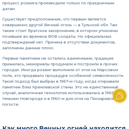
процесс розжига производили только по праздничным
датам.
Существует предположение, что первым является
совершенно другой Вечный огонь — в Тульской обл. Там
также стоит Братское захоронение, в котором упокоены
почившие во времена ВОВ солдаты. Но официальных
подтверждений нет. Причина в отсутствии документов,
заполнены данные плохо.
Первые памятники не остались единичными, традиция
прижилась, мемориалы продумали и построили в прочих
городах. Иногда розжиг выполняли от огня на Марсовом
поле, это придавало процедуре особенной символичности.
Такой подход был выбран в 1967-м году, когда открывали
памятник близ Кремлевской стены. Это не единственный
случай, аналогичная технология использовалась в 1965-м, в
Нижнем Новгороде и в 1960-м для огня на Пискаревском
погосте.
Как много Вечных огней находится