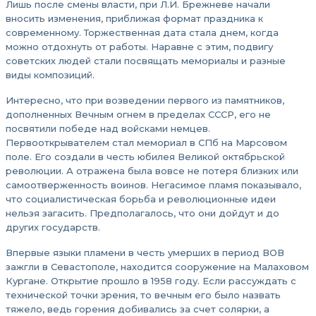
Лишь после смены власти, при Л.И. Брежневе начали
вносить изменения, приближая формат праздника к
современному. Торжественная дата стала днем, когда
можно отдохнуть от работы. Наравне с этим, подвигу
советских людей стали посвящать мемориалы и разные
виды композиций.
Интересно, что при возведении первого из памятников,
дополненных Вечным огнем в пределах СССР, его не
посвятили победе над войсками немцев.
Первооткрывателем стал мемориал в СПб на Марсовом
поле. Его создали в честь юбилея Великой октябрьской
революции. А отражена была вовсе не потеря близких или
самоотверженность воинов. Негасимое пламя показывало,
что социалистическая борьба и революционные идеи
нельзя загасить. Предполагалось, что они дойдут и до
других государств.
Впервые языки пламени в честь умерших в период ВОВ
зажгли в Севастополе, находится сооружение на Малаховом
Кургане. Открытие прошло в 1958 году. Если рассуждать с
технической точки зрения, то вечным его было назвать
тяжело, ведь горения добивались за счет солярки, а