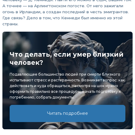
А точнее — на Арлингтонском погосте. От него зажигали
огонь в Ирландии, а создан последний в честь эмигрантов.
Где связь? Дело в том, что Кеннеди был именно из этой
страны.
Что делать, если умер близкий
человек?
Подавляющее большинство людей при смерти близкого
испытывают стресс и растерянность. Возникает вопрос: как
действовать и куда обращаться. Несмотря на шок нужно
оформить правильно все процедуры, начать подготовку к
погребению, собрать документы.
Читать подробнее