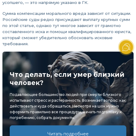
усопшего, — это напрямую указано в ГК.
Сумма компенсации морального вреда зависит от ситуации.
Российские суды редко присуждают выплату крупных сумм
по этой статье, однако тут многое зависит от грамотно
составленного иска и помощи квалифицированного юриста,
который сможет убедительно обосновать исковые
требования.
Что делать, если умер близкий
человек?
Подавляющее большинство людей при смерти близкого
испытывают стресс и растерянность. Возникает вопрос: как
действовать и куда обращаться. Несмотря на шок нужно
оформить правильно все процедуры, начать подготовку к
погребению, собрать документы.
Читать подробнее