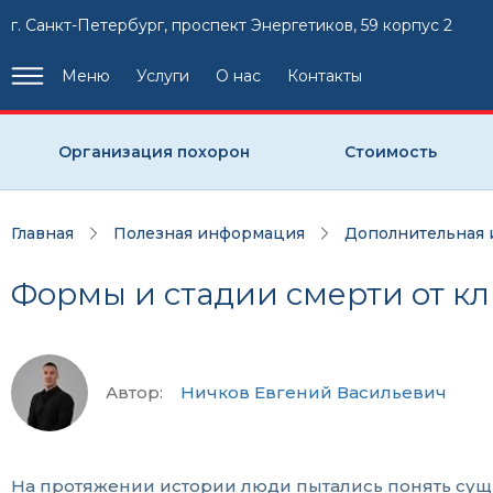
г. Санкт-Петербург, проспект Энергетиков, 59 корпус 2
Меню
Услуги
О нас
Контакты
Организация похорон
Стоимость
Главная
Полезная информация
Дополнительная
Формы и стадии смерти от к
Автор:
Ничков Евгений Васильевич
На протяжении истории люди пытались понять сущн