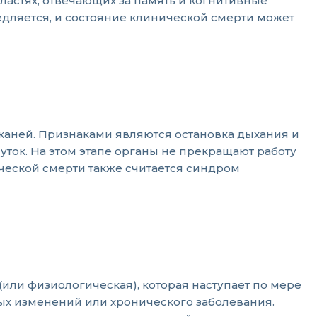
ластях, отвечающих за память и когнитивные
едляется, и состояние клинической смерти может
тканей. Признаками являются остановка дыхания и
уток. На этом этапе органы не прекращают работу
ической смерти также считается синдром
(или физиологическая), которая наступает по мере
ных изменений или хронического заболевания.