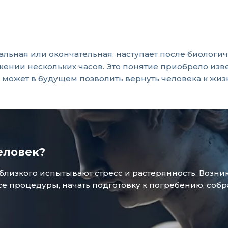
льная или окончательная, наступает после биологиче
тяжении нескольких часов. Это понятие приобрело из
 может в будущем позволить вернуть человека к жиз
еловек?
зкого испытывают стресс и растерянность. Возникае
 процедуры, начать подготовку к погребению, собр