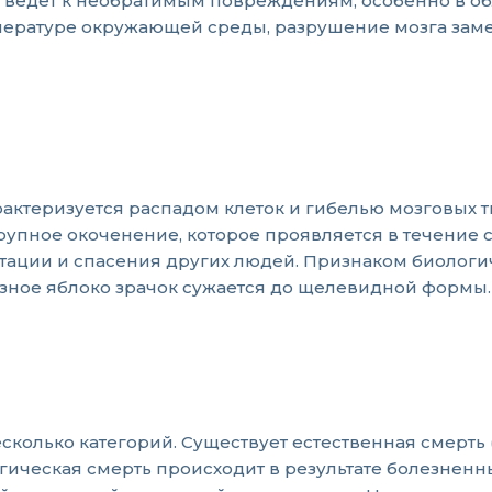
о ведет к необратимым повреждениям, особенно в об
мпературе окружающей среды, разрушение мозга зам
рактеризуется распадом клеток и гибелью мозговых 
рупное окоченение, которое проявляется в течение с
антации и спасения других людей. Признаком биолог
азное яблоко зрачок сужается до щелевидной формы.
колько категорий. Существует естественная смерть 
гическая смерть происходит в результате болезнен