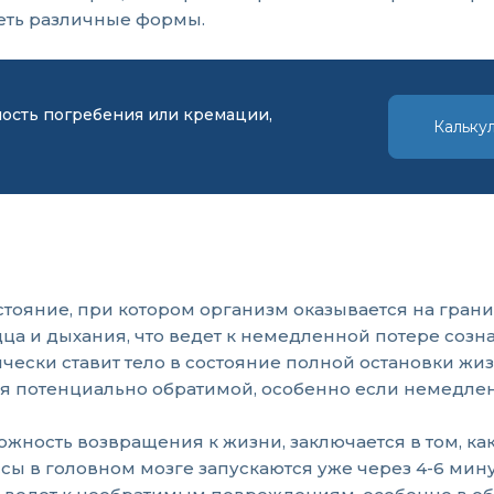
еть различные формы.
мость погребения или кремации,
Кальку
стояние, при котором организм оказывается на гра
рдца и дыхания, что ведет к немедленной потере соз
чески ставит тело в состояние полной остановки жи
ся потенциально обратимой, особенно если немедле
ность возвращения к жизни, заключается в том, ка
 в головном мозге запускаются уже через 4-6 минут