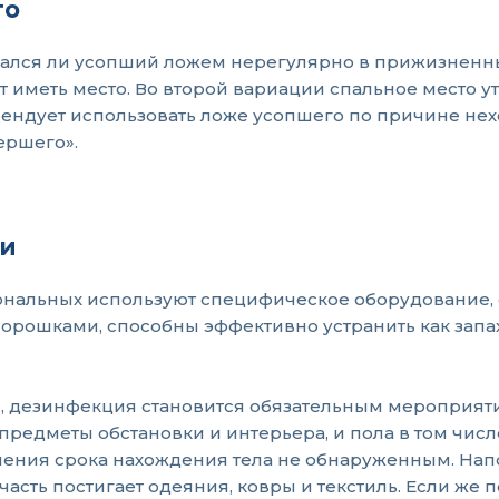
го
вался ли усопший ложем нерегулярно в прижизненны
жет иметь место. Во второй вариации спальное место
омендует использовать ложе усопшего по причине не
ершего».
ии
нальных используют специфическое оборудование, 
орошками, способны эффективно устранить как запа
я, дезинфекция становится обязательным мероприят
редметы обстановки и интерьера, и пола в том числе
ичения срока нахождения тела не обнаруженным. На
асть постигает одеяния, ковры и текстиль. Если же п