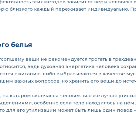
фективность этих методов зависит от веры человека 
терю близкого каждый переживает индивидуально. Пр
го белья
опшему вещи не рекомендуется трогать в трехдевн
относится, ведь духовная энергетика человека сохра
аются сжиганию, либо выбрасываются в качестве му
шим важных вопросов, но хранить его вещи до истеч
, на котором скончался человек, все же лучше утили
ыделениями, особенно если тело находилось на нём 
, то для его утилизации может быть лишь один повод