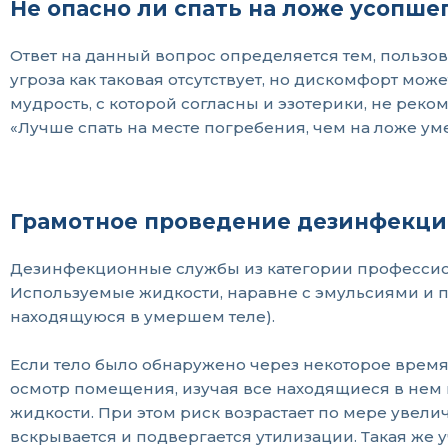
Не опасно ли спать на ложе усопше
Ответ на данный вопрос определяется тем, пользо
угроза как таковая отсутствует, но дискомфорт мо
мудрость, с которой согласны и эзотерики, не рек
«Лучше спать на месте погребения, чем на ложе ум
Грамотное проведение дезинфекц
Дезинфекционные службы из категории профессио
Используемые жидкости, наравне с эмульсиями и п
находящуюся в умершем теле).
Если тело было обнаружено через некоторое врем
осмотр помещения, изучая все находящиеся в нем п
жидкости. При этом риск возрастает по мере увел
вскрывается и подвергается утилизации. Такая же уч