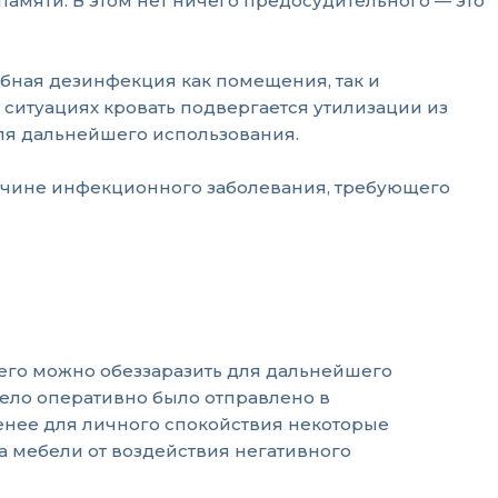
памяти. В этом нет ничего предосудительного — это
абная дезинфекция как помещения, так и
х ситуациях кровать подвергается утилизации из
ля дальнейшего использования.
ричине инфекционного заболевания, требующего
 его можно обеззаразить для дальнейшего
тело оперативно было отправлено в
енее для личного спокойствия некоторые
а мебели от воздействия негативного