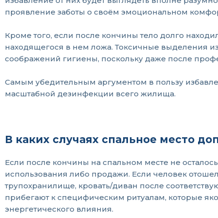
избавление от них будет выглядеть вполне разумно
проявление заботы о своём эмоциональном комфор
Кроме того, если после кончины тело долго находи
находящегося в нем ложа. Токсичные выделения из 
соображений гигиены, поскольку даже после проф
Самым убедительным аргументом в пользу избавле
масштабной дезинфекции всего жилища.
В каких случаях спальное место до
Если после кончины на спальном месте не осталос
использования либо продажи. Если человек отошел 
трупохранилище, кровать/диван после соответству
прибегают к специфическим ритуалам, которые яко
энергетического влияния.