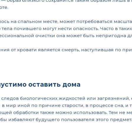
 — образ близкого сохранится таким образом лишь в 
те.
лось на спальном месте, может потребоваться масшт
тела почившего могут нести опасность. Часто в таки
ессиональной очистки она может быть непригодна д
ния от кровати является смерть, наступившая по п
пустимо оставить дома
ь следов биологических жидкостей или загрязнений,
в мир иной по причине старости, в процессе сна, и 
ющей обработки также можно использовать. Тем не м
бы избавляют будущего пользователя этого предмет