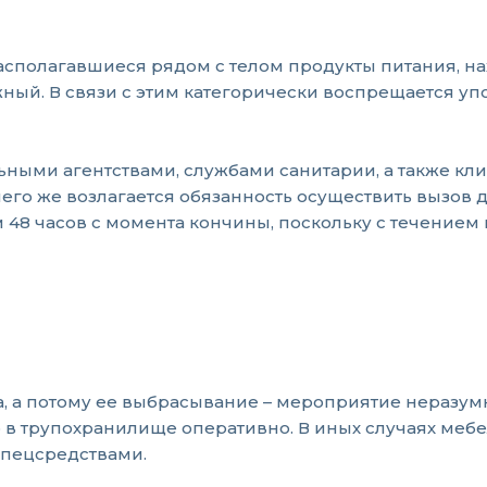
асполагавшиеся рядом с телом продукты питания, н
ый. В связи с этим категорически воспрещается упо
ными агентствами, службами санитарии, а также кл
него же возлагается обязанность осуществить вызов
48 часов с момента кончины, поскольку с течением
а, а потому ее выбрасывание – мероприятие неразумн
о в трупохранилище оперативно. В иных случаях меб
спецсредствами.