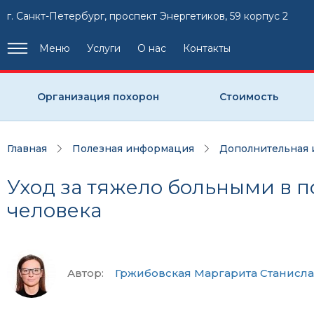
г. Санкт-Петербург, проспект Энергетиков, 59 корпус 2
Меню
Услуги
О нас
Контакты
Организация похорон
Стоимость
Главная
Полезная информация
Дополнительная
Уход за тяжело больными в п
человека
Автор:
Гржибовская Маргарита Станисл