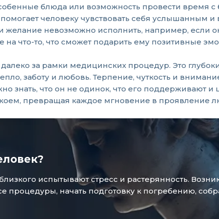
особенные блюда или возможность провести время с
 помогает человеку чувствовать себя услышанным и 
ли желание невозможно исполнить, например, если он
 на что-то, что сможет подарить ему позитивные эмо
 далеко за рамки медицинских процедур. Это глубок
тепло, заботу и любовь. Терпение, чуткость и внима
о знать, что он не одинок, что его поддерживают и це
ем, превращая каждое мгновение в проявление люб
еловек?
зкого испытывают стресс и растерянность. Возникае
 процедуры, начать подготовку к погребению, собр