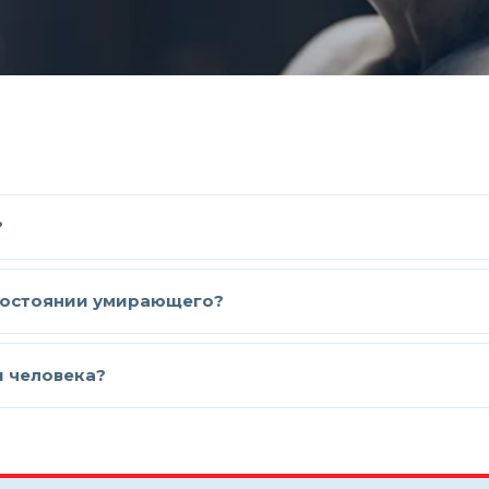
?
 состоянии умирающего?
и человека?