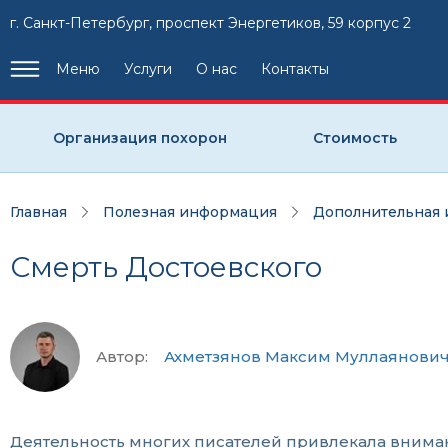
г. Санкт-Петербург, проспект Энергетиков, 59 корпус 2
Меню
Услуги
О нас
Контакты
Организация похорон
Стоимость
Главная
Полезная информация
Дополнительная
Смерть Достоевского
Автор:
Ахметзянов Максим Муллаянови
Деятельность многих писателей привлекала внимани