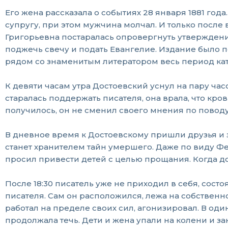
Его жена рассказала о событиях 28 января 1881 го
супругу, при этом мужчина молчал. И только после
Григорьевна постаралась опровергнуть утверждение
поджечь свечу и подать Евангелие. Издание было п
рядом со знаменитым литератором весь период кат
К девяти часам утра Достоевский уснул на пару ча
старалась поддержать писателя, она врала, что кро
получилось, он не сменил своего мнения по повод
В дневное время к Достоевскому пришли друзья и 
станет хранителем тайн умершего. Даже по виду Ф
просил привести детей с целью прощания. Когда до
После 18:30 писатель уже не приходил в себя, сост
писателя. Сам он расположился, лежа на собствен
работал на пределе своих сил, агонизировал. В о
продолжала течь. Дети и жена упали на колени и за