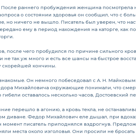
да. После раннего пробуждения женщина посмотрела н
 вопроса о состоянии здоровья он сообщил, что с бо
, но ничего не вышло. Писатель был уверен, что нас
ередано ему в период нахождения на каторге, как по
орги.
сов, после чего пробудился по причине сильного кро
ви не так уж много и есть все шансы на быстрое вос
у скорейшей кончины.
знакомые. Он немного побеседовал с А. Н. Майковы
едора Михайловича окружающие понимали, что смерт
 гибели оставалось несколько часов, Достоевский п
ояние перешло в агонию, а кровь текла, не останавл
ном диване. Федор Михайлович еле дышал, при вдоха
дин момент писатель приподнялся вздрогнув. Предло
няли места около изголовья. Они просили не бросать