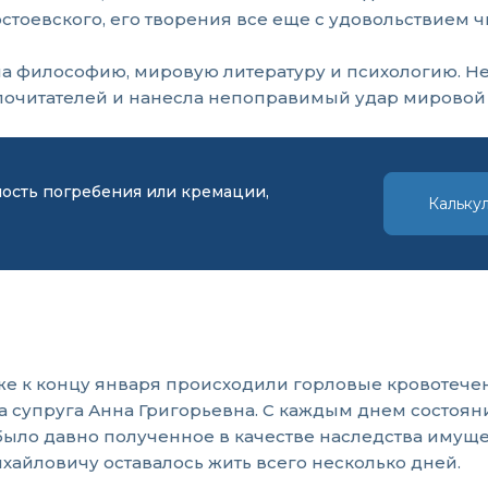
тоевского, его творения все еще с удовольствием чи
 философию, мировую литературу и психологию. Не 
почитателей и нанесла непоправимый удар мировой 
мость погребения или кремации,
Кальку
же к концу января происходили горловые кровотечени
 супруга Анна Григорьевна. С каждым днем состояни
было давно полученное в качестве наследства имуще
хайловичу оставалось жить всего несколько дней.