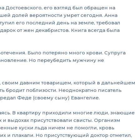
а Достоевского, его взгляд был обращен на
льшей долей вероятности умрет сегодня. Анна
тупил его последний день на земле, требовал
дарок от жен декабристов. Книга всегда была
вотечения. Было потеряно много крови. Супруга
становление. Но переубедить мужчину не
м, своим давним товарищем, который в дальнейшем
ь бродит поблизости. Неоднократно писатель
ередал Феде (своему сыну) Евангелие.
иваясь. В квартиру приходили многие люди, знающие
х и выдохах присутствовали свисты. Организм
женные куски льда ничем не помогли, кровь
 их и плакали. Но присутствующий доктор отметил,