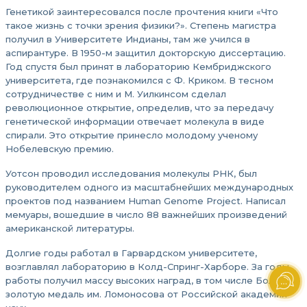
Генетикой заинтересовался после прочтения книги «Что
такое жизнь с точки зрения физики?». Степень магистра
получил в Университете Индианы, там же учился в
аспирантуре. В 1950-м защитил докторскую диссертацию.
Год спустя был принят в лабораторию Кембриджского
университета, где познакомился с Ф. Криком. В тесном
сотрудничестве с ним и М. Уилкинсом сделал
революционное открытие, определив, что за передачу
генетической информации отвечает молекула в виде
спирали. Это открытие принесло молодому ученому
Нобелевскую премию.
Уотсон проводил исследования молекулы РНК, был
руководителем одного из масштабнейших международных
проектов под названием Human Genome Project. Написал
мемуары, вошедшие в число 88 важнейших произведений
американской литературы.
Долгие годы работал в Гарвардском университете,
возглавлял лабораторию в Колд-Спринг-Харборе. За годы
работы получил массу высоких наград, в том числе Большую
золотую медаль им. Ломоносова от Российской академии