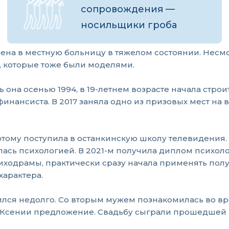
сопровождения —
носильщики гроба
на в местную больницу в тяжелом состоянии. Несмотр
, которые тоже были моделями.
она осенью 1994, в 19-летнем возрасте начала стро
инансиста. В 2017 заняла одно из призовых мест на 
потому поступила в останкинскую школу телевидения.
клась психологией. В 2021-м получила диплом психол
психодрамы, практически сразу начала применять пол
характера.
лся недолго. Со вторым мужем познакомилась во вр
л Ксении предложение. Свадьбу сыграли прошедшей 