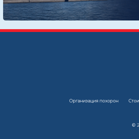
Организация похорон
Стои
© 