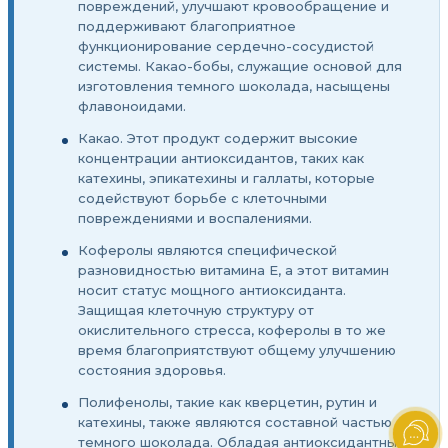
повреждений, улучшают кровообращение и
поддерживают благоприятное
функционирование сердечно-сосудистой
системы. Какао-бобы, служащие основой для
изготовления темного шоколада, насыщены
флавоноидами.
Какао. Этот продукт содержит высокие
концентрации антиоксидантов, таких как
катехины, эпикатехины и галлаты, которые
содействуют борьбе с клеточными
повреждениями и воспалениями.
Коферолы являются специфической
разновидностью витамина E, а этот витамин
носит статус мощного антиоксиданта.
Защищая клеточную структуру от
окислительного стресса, коферолы в то же
время благоприятствуют общему улучшению
состояния здоровья.
Полифенолы, такие как кверцетин, рутин и
катехины, также являются составной частью
темного шоколада. Обладая антиоксидантными