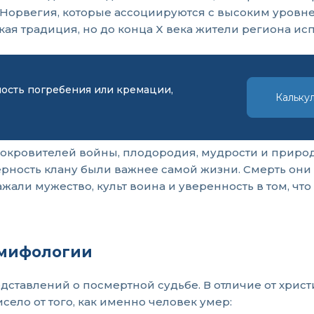
 Норвегия, которые ассоциируются с высоким уровн
кая традиция, но до конца X века жители региона и
мость погребения или кремации,
Кальку
окровителей войны, плодородия, мудрости и природ
ерность клану были важнее самой жизни. Смерть они в
али мужество, культ воина и уверенность в том, что
 мифологии
тавлений о посмертной судьбе. В отличие от христи
исело от того, как именно человек умер: