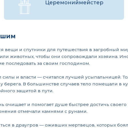
Церемониймейстер
пшим
 вещи и спутники для путешествия в загробный мир.
сили животных, чтобы они сопровождали хозяина. Ин
ие последовать за своим господином.
 силы и власти — считался лучшей усыпальницей. То
 у берега. В большинстве случаев тело помещали в 
йного защитой в пути.
нь очищает и помогает душе быстрее достичь своего
онения отмечали камнями с рунами.
иться в драугров — оживших мертвецов, которых боя