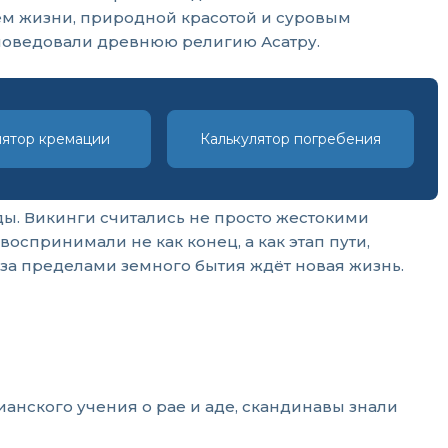
ем жизни, природной красотой и суровым
споведовали древнюю религию Асатру.
лятор кремации
Калькулятор погребения
ы. Викинги считались не просто жестокими
оспринимали не как конец, а как этап пути,
 за пределами земного бытия ждёт новая жизнь.
анского учения о рае и аде, скандинавы знали