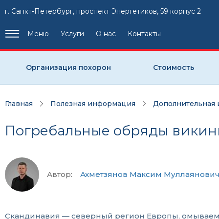
г. Санкт-Петербург, проспект Энергетиков, 59 корпус 2
Меню
Услуги
О нас
Контакты
Организация похорон
Стоимость
Главная
Полезная информация
Дополнительная
Погребальные обряды викин
Автор:
Ахметзянов Максим Муллаянови
Скандинавия — северный регион Европы, омываемы