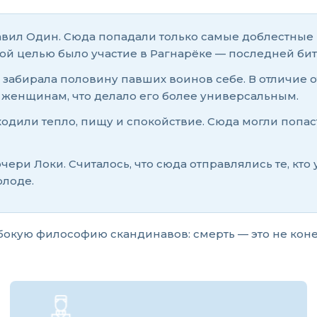
равил Один. Сюда попадали только самые доблестные
 целью было участие в Рагнарёке — последней битв
 забирала половину павших воинов себе. В отличие 
 женщинам, что делало его более универсальным.
одили тепло, пищу и спокойствие. Сюда могли попаст
ери Локи. Считалось, что сюда отправлялись те, кто 
олоде.
бокую философию скандинавов: смерть — это не коне