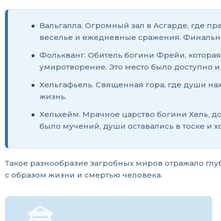
Вальгалла. Огромный зал в Асгарде, где п
веселье и ежедневные сражения. Финальной
Фолькванг. Обитель богини Фрейи, которая
умиротворение. Это место было доступно и
Хельгафьель. Священная гора, где души нах
жизнь.
Хельхейм. Мрачное царство богини Хель, доч
было мучений, души оставались в тоске и х
Такое разнообразие загробных миров отражало глу
с образом жизни и смертью человека.