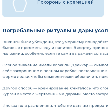
Похороны с кремацией
Погребальные ритуалы и дары усо
Викинги были убеждены, что умершему понадобятся
бытовые предметы, еду и напитки. В жертву прино
наложниц, особенно если те сами выражали соглас
Особое значение имели корабли. Драккар — символ
себе захоронение в полном корабле, поставленном
форме лодки, чтобы символически обеспечить поко
Другой способ — кремирование. Считалось, что ого
курган вместе с жертвенными дарами. Место захор
Иногда тела расчленяли, чтобы не дать им преврат