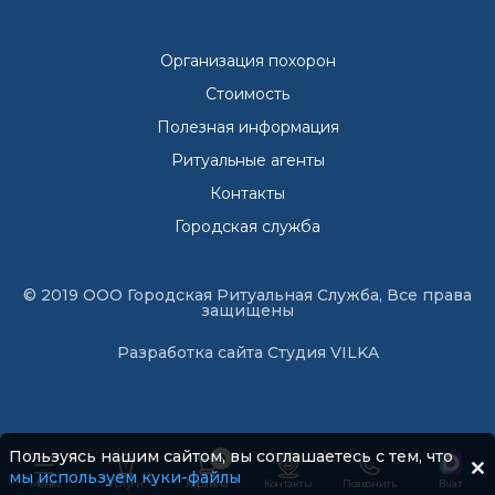
Организация похорон
Стоимость
Полезная информация
Ритуальные агенты
Контакты
Городская служба
© 2019 ООО Городская Ритуальная Служба, Все права
защищены
Разработка сайта
Студия VILKA
Пользуясь нашим сайтом, вы соглашаетесь с тем, что
0
мы используем куки-файлы
Меню
Услуги
Корзина
Контакты
Позвонить
В чат