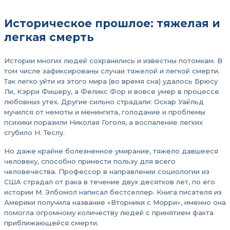
Историческое прошлое: тяжелая и
легкая смерть
Истории многих людей сохранились и известны потомкам. В
том числе зафиксированы случаи тяжелой и легкой смерти.
Так легко уйти из этого мира (во время сна) удалось Брюсу
Ли, Кэрри Фишеру, а Феликс Фор и вовсе умер в процессе
любовных утех. Другие сильно страдали: Оскар Уайльд
мучился от немоты и менингита, голодание и проблемы
психики поразили Николая Гоголя, а воспаление легких
сгубило Н. Теслу.
Но даже крайне болезненное умирание, тяжело давшееся
человеку, способно принести пользу для всего
человечества. Профессор в направлении социологии из
США страдал от рака в течение двух десятков лет, по его
истории М. Элбомол написал бестселлер. Книга писателя из
Америки получила название «Вторники с Морри», именно она
помогла огромному количеству людей с принятием факта
приближающейся смерти.