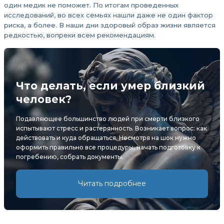
один медик не поможет. По итогам проведенных
исследований, во всех семьях нашли даже не один фактор
риска, а более. В наши дни здоровый образ жизни является
редкостью, вопреки всем рекомендациям.
Что делать, если умер близкий
человек?
Подавляющее большинство людей при смерти близкого
испытывают стресс и растерянность. Возникает вопрос: как
действовать и куда обращаться. Несмотря на шок нужно
оформить правильно все процедуры, начать подготовку к
погребению, собрать документы.
Читать подробнее