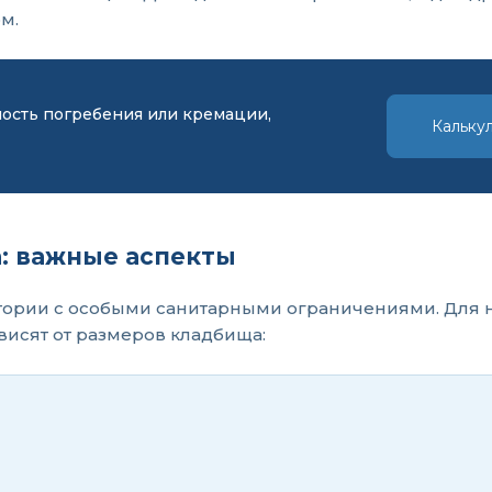
м.
мость погребения или кремации,
Кальку
: важные аспекты
ритории с особыми санитарными ограничениями. Для 
висят от размеров кладбища: