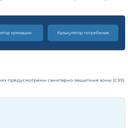
лятор кремации
Калькулятор погребения
них предусмотрены санитарно-защитные зоны (СЗЗ),