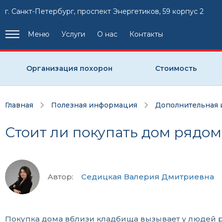
г. Санкт-Петербург, проспект Энергетиков, 59 корпус 2
Меню
Услуги
О нас
Контакты
Организация похорон
Стоимость
Главная
Полезная информация
Дополнительная
Стоит ли покупать дом рядо
Автор:
Седицкая Валерия Дмитриевна
Покупка дома вблизи кладбища вызывает у людей р