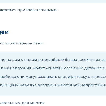
 оказаться привлекательными.
щем
ся рядом трудностей:
ля на дом с видом на кладбище бывает сложно из-з
д на надгробия может угнетать, особенно детей ил
кладбища они могут создавать специфическую атмосф
адбищами нередко воспринимаются как непрестижные,
кательным для многих.