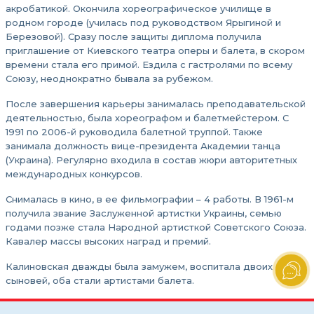
акробатикой. Окончила хореографическое училище в
родном городе (училась под руководством Ярыгиной и
Березовой). Сразу после защиты диплома получила
приглашение от Киевского театра оперы и балета, в скором
времени стала его примой. Ездила с гастролями по всему
Союзу, неоднократно бывала за рубежом.
После завершения карьеры занималась преподавательской
деятельностью, была хореографом и балетмейстером. С
1991 по 2006-й руководила балетной труппой. Также
занимала должность вице-президента Академии танца
(Украина). Регулярно входила в состав жюри авторитетных
международных конкурсов.
Снималась в кино, в ее фильмографии – 4 работы. В 1961-м
получила звание Заслуженной артистки Украины, семью
годами позже стала Народной артисткой Советского Союза.
Кавалер массы высоких наград и премий.
Калиновская дважды была замужем, воспитала двоих
сыновей, оба стали артистами балета.