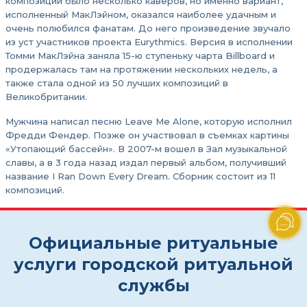
композиции было несколько каверов, но именно вариант,
исполненный МакЛэйном, оказался наиболее удачным и
очень полюбился фанатам. До него произведение звучало
из уст участников проекта Eurythmics. Версия в исполнении
Томми МакЛэйна заняла 15-ю ступеньку чарта Billboard и
продержалась там на протяжении нескольких недель, а
также стала одной из 50 лучших композиций в
Великобритании.
Мужчина написал песню Leave Me Alone, которую исполнил
Фредди Фендер. Позже он участвовал в съемках картины
«Утопающий бассейн». В 2007-м вошел в Зал музыкальной
славы, а в 3 года назад издал первый альбом, получивший
название I Ran Down Every Dream. Сборник состоит из 11
композиций.
Официальные ритуальные
услуги городской ритуальной
службы