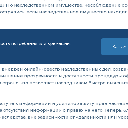
ии о наследственном имуществе, несоблюдение сро
бострялись, если наследственное имущество находил
мость погребения или кремации,
Кальку
был внедрён онлайн-реестр наследственных дел, созд
вышение прозрачности и доступности процедуры оф
 стране, что позволяет наследникам быстро выяснить 
ступе к информации и усилило защиту прав наследни
отсутствия информации о правах на него. Теперь, б
следства, вне зависимости от удалённости или уро