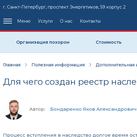
г. Санкт-Петербург, проспект Энергетиков, 59 корпус 2
Меню
Услуги
О нас
Контакты
Организация похорон
Стоимость
Главная
Полезная информация
Дополнительная
Для чего создан реестр насл
Автор:
Бондаренко Яков Александрович
Процесс вступления в наследство долгое время ос