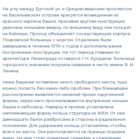
На углу между Детской ул. и Среднегаванским проспектом
на Васильевском острове красуется возведенная из
красного кирпича башня. Красивая круглая конструкция
увенчана окошками вверху, по внешнему виду они походят
на бойницы. Проход объединяет соседствующие корпуса
Покровской больницы с моргом. Отделения были
завершены в течение 1970-х годов и дополнили ранее
построенные конструкции. На тот период главным по
архитектуре Ленинграда оставался Г.Н. Булдаков. Больница
городского значения получила название в честь имени В. И.
Ленина.
Ниже башенки оставлено много свободного места, туда
можно попасть без каких-либо проблем. При ближайшем
рассмотрении выявляется немалый проем скругленной
формы, через него просматриваются внутренние окошки
башни и небосвод. Наверху в проеме установлена
напоминающая форму кольца структура из ЖБИ. От нее
двенадцать балок разбросаны в стороны в радиальном
положении. Для удержания кольца установлены столбы,
всего их шесть. Они располагаются на границе подиума
внизу. На нем стоят гранитные скамейки, к сожалению,