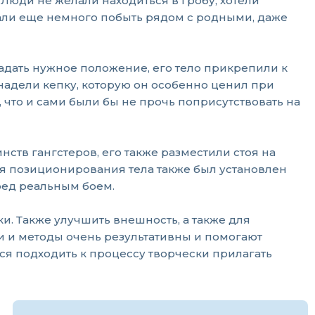
юди не желали находиться в гробу, хотели
тали еще немного побыть рядом с родными, даже
адать нужное положение, его тело прикрепили к
надели кепку, которую он особенно ценил при
 что и сами были бы не прочь поприсутствовать на
нств гангстеров, его также разместили стоя на
я позиционирования тела также был установлен
ред реальным боем.
и. Также улучшить внешность, а также для
 и методы очень результативны и помогают
тся подходить к процессу творчески прилагать