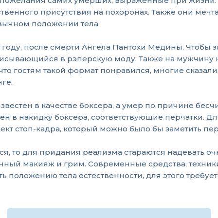
пожелания самих умерших, выраженные при жизни. Л
ственного присутствия на похоронах. Также они меч
ивычном положении тела.
году, после смерти Ангела Пантохи Медины. Чтобы з
вписывающийся в рэперскую моду. Также на мужчину 
то гостям такой формат понравился, многие сказали,
ге.
звестен в качестве боксера, а умер по причине бесчи
 в накидку боксера, соответствующие перчатки. Дл
ект стоп-кадра, который можно было бы заметить пе
я, то для придания реализма стараются надевать очк
ный макияж и грим. Современные средства, техники
ть положению тела естественности, для этого требуе