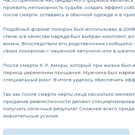
Часто причиной нестандартного формата являлись 
проявить непокорность судьбе, создать эффект соб
после смерти, оставаясь в обычной одежде и в пр
Подобный формат похорон был использован в 2008 
стене, а в качестве наряда был выбран комплект, 
жизни. Впоследствии его родственники сообщили, ч
своих похоронах с чашечкой капучино или в шезлон
После смерти К. Р. Аморы, который при жизни был и
период церемонии прощания. Мужчина был наряжен
специальный ринг. В итоге удалось обеспечить эфф
Так как после смерти черты лица несколько меняютс
придания реалистичности делают специализирован
получить отличный результат. Сложнее всего прида
значительные усилия.