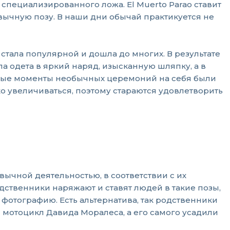
специализированного ложа. El Muerto Parao ставит
ивычную позу. В наши дни обычай практикуется не
стала популярной и дошла до многих. В результате
а одета в яркий наряд, изысканную шляпку, а в
ионные моменты необычных церемоний на себя были
ко увеличиваться, поэтому стараются удовлетворить
чной деятельностью, в соответствии с их
дственники наряжают и ставят людей в такие позы,
отографию. Есть альтернатива, так родственники
и мотоцикл Давида Моралеса, а его самого усадили