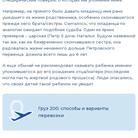
специфические поверья, о которых мы упомянем ниже.
Например, не принято было давать младенцу имя рано
ушедшего из жизни родственника, особенно скончавшегося
прежде него брата/сестры. Считалось, что младенца по
аналогии ожидает подобная судьба. Один из ярких
примеров – царская (Петр I) дочь Наталья. Будучи названной
так же, как ее безвременно скончавшаяся сестра, она
радовалась жизни ненамного дольше Петровского
первенца: дожила всего лишь до 6 лет.
А еще обычай не рекомендовал называть ребенка именем
упокоившегося до его рождения отца/матери (последняя
могла пасть жертвой родового процесса). Люди опасались,
что своих детей такой ребёнок не увидит.
Груз 200: способы и варианты
перевозки