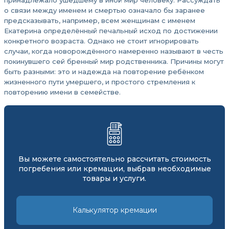
принадлежало ушедшему в иной мир человеку. Рассуждать
о связи между именем и смертью означало бы заранее
предсказывать, например, всем женщинам с именем
Екатерина определённый печальный исход по достижении
конкретного возраста. Однако не стоит игнорировать
случаи, когда новорождённого намеренно называют в честь
покинувшего сей бренный мир родственника. Причины могут
быть разными: это и надежда на повторение ребёнком
жизненного пути умершего, и простого стремления к
повторению имени в семействе.
Вы можете самостоятельно рассчитать стоимость
погребения или кремации, выбрав необходимые
товары и услуги.
Калькулятор кремации