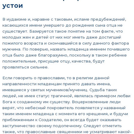
устои
В иудаизме и, наравне с таковым, исламе предубеждений,
касающихся имени умершего до рождения сына отца не
существует. Базируется такое понятие на том факте, что
молодых жен и детей от них мог иметь даже достигший
пожилого возраста и скончавшийся в силу данного фактора
мужчина. По поверью, назвать младенца именем почившего
отца было даже благоразумно, поскольку в таком ребенке
положительные, присущие отцу, качества, будут
проявляться сильнее.
Если говорить о православии, то в религии данной
направленности младенцам принято давать имена,
имевшиеся у святых мучеников/мучениц. Судьба таких
людей, не имея статус трагичной, являлась примером любви
Бога к созданному им существу. Воцерковленные люди
верят, что небесный покровитель появляется у названный
таким именем младенца с момента его крещения, и будучи
приближенным к Создателю, он всегда будет оказывать
заступничество своему подопечному. Следует отметить
также, что православные священники не усматривают какой-