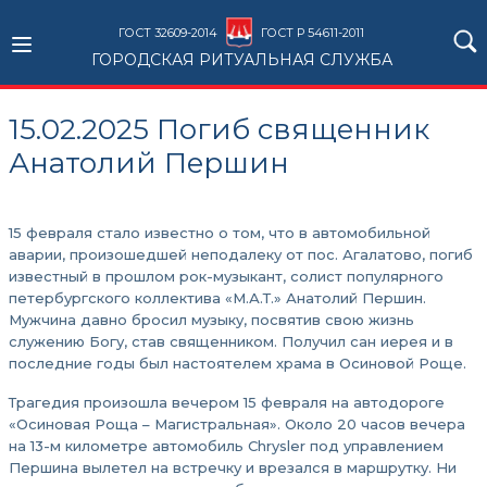
ГОСТ 32609-2014
ГОСТ Р 54611-2011
ГОРОДСКАЯ РИТУАЛЬНАЯ СЛУЖБА
15.02.2025 Погиб священник
Анатолий Першин
15 февраля стало известно о том, что в автомобильной
аварии, произошедшей неподалеку от пос. Агалатово, погиб
известный в прошлом рок-музыкант, солист популярного
петербургского коллектива «М.А.Т.» Анатолий Першин.
Мужчина давно бросил музыку, посвятив свою жизнь
служению Богу, став священником. Получил сан иерея и в
последние годы был настоятелем храма в Осиновой Роще.
Трагедия произошла вечером 15 февраля на автодороге
«Осиновая Роща – Магистральная». Около 20 часов вечера
на 13-м километре автомобиль Chrysler под управлением
Першина вылетел на встречку и врезался в маршрутку. Ни