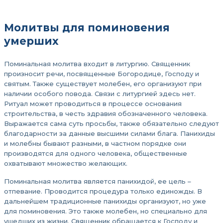
Молитвы для поминовения
умерших
Поминальная молитва входит в литургию. Священник
произносит речи, посвященные Богородице, Господу и
святым. Также существует молебен, его организуют при
наличии особого повода. Связи с литургией здесь нет.
Ритуал может проводиться в процессе основания
строительства, в честь здравия обозначенного человека.
Выражается сама суть просьбы, также обязательно следуют
благодарности за данные высшими силами блага. Панихиды
и молебны бывают разными, в частном порядке они
производятся для одного человека, общественные
охватывают множество желающих.
Поминальная молитва является панихидой, ее цель –
отпевание. Проводится процедура только единожды. В
дальнейшем традиционные панихиды организуют, но уже
для поминовения. Это также молебен, но специально для
ушедших из жизни. Священник обращается к Господу и