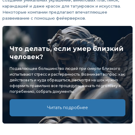
создании уникальных украшений, виниловых пластинок,
карандашей и даже красок для татуировок и искусства.
Некоторые компании предлагают впечатляющее
развеивание с помощью фейерверков.
Что делать, если умер близкий
человек?
Подавляющее большинство людей при смерти близкого
испытывают стресс и растерянность. Возникает вопрос: как
действовать и куда обращаться. Несмотря на шок нужно
оформить правильно все процедуры, начать подготовку к
погребению, собрать документы.
Читать подробнее