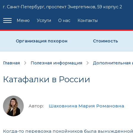
г. Санкт-Петербург, проспект Энергетиков, 59 корпус 2
Меню
Услуги
О нас
Контакты
Организация похорон
Стоимость
Главная
Полезная информация
Дополнительная
Катафалки в России
Автор:
Шаховнина Мария Романовна
Когда-то перевозка покойников была вынужденной 