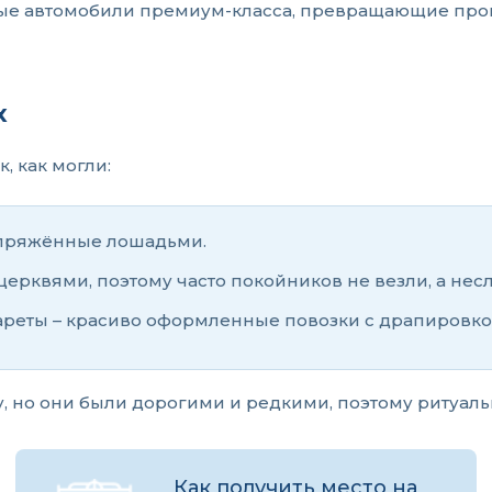
шные автомобили премиум-класса, превращающие пр
х
, как могли:
запряжённые лошадьми.
ерквями, поэтому часто покойников не везли, а несл
кареты – красиво оформленные повозки с драпировко
у, но они были дорогими и редкими, поэтому ритуал
Как получить место на