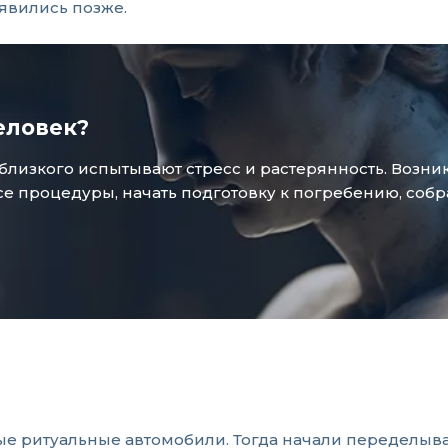
вились позже.
еловек?
зкого испытывают стресс и растерянность. Возникае
 процедуры, начать подготовку к погребению, собр
ые ритуальные автомобили. Тогда начали переделыва