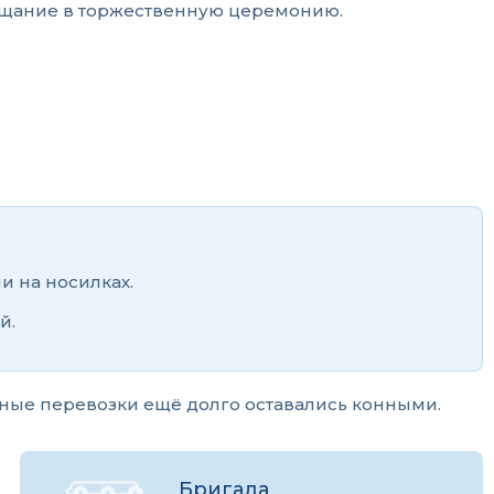
ощание в торжественную церемонию.
и на носилках.
й.
ьные перевозки ещё долго оставались конными.
Бригада