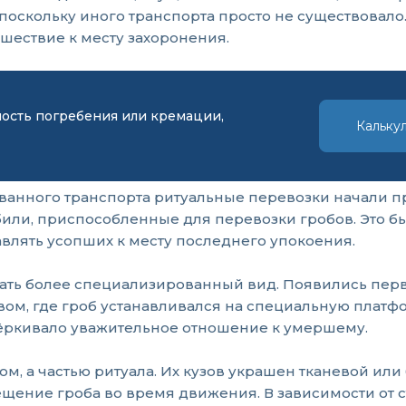
, поскольку иного транспорта просто не существовало
шествие к месту захоронения.
мость погребения или кремации,
Кальку
ванного транспорта ритуальные перевозки начали пр
обили, приспособленные для перевозки гробов. Это
влять усопших к месту последнего упокоения.
ать более специализированный вид. Появились пер
, где гроб устанавливался на специальную платфор
чёркивало уважительное отношение к умершему.
, а частью ритуала. Их кузов украшен тканевой или 
ние гроба во время движения. В зависимости от ст