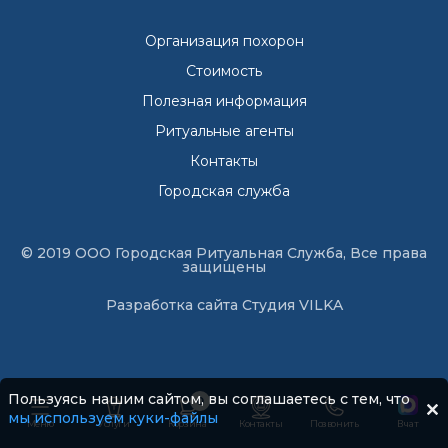
Организация похорон
Стоимость
Полезная информация
Ритуальные агенты
Контакты
Городская служба
© 2019 ООО Городская Ритуальная Служба, Все права
защищены
Разработка сайта
Студия VILKA
Пользуясь нашим сайтом, вы соглашаетесь с тем, что
0
мы используем куки-файлы
Меню
Услуги
Корзина
Контакты
Позвонить
В чат