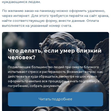
нуждающимся людям.
По желанию заказ на панихиду можно оформить удаленно,
через интернет. Для этого требуется перейти на сайт храма,
найти соответствующую форму, внести данные. Оплата
выполняется на указанный номер счета.
Что делать, если умер близкий
человек?
Подавляющее большинство людей при смерти близкого
испытывают стресс и растерянность. Возникает вопрос: как
действовать и куда обращаться. Несмотря на шок нужно
оформить правильно все процедуры, начать подготовку к
погребению, собрать документы.
Читать подробнее