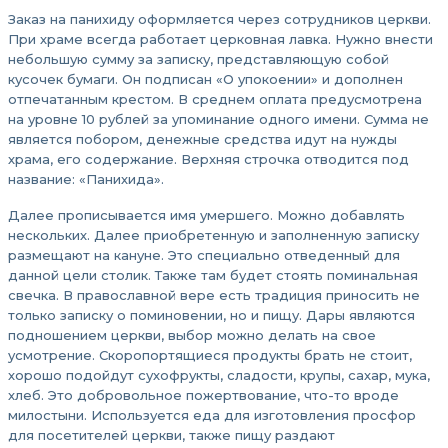
Заказ на панихиду оформляется через сотрудников церкви.
При храме всегда работает церковная лавка. Нужно внести
небольшую сумму за записку, представляющую собой
кусочек бумаги. Он подписан «О упокоении» и дополнен
отпечатанным крестом. В среднем оплата предусмотрена
на уровне 10 рублей за упоминание одного имени. Сумма не
является побором, денежные средства идут на нужды
храма, его содержание. Верхняя строчка отводится под
название: «Панихида».
Далее прописывается имя умершего. Можно добавлять
нескольких. Далее приобретенную и заполненную записку
размещают на кануне. Это специально отведенный для
данной цели столик. Также там будет стоять поминальная
свечка. В православной вере есть традиция приносить не
только записку о поминовении, но и пищу. Дары являются
подношением церкви, выбор можно делать на свое
усмотрение. Скоропортящиеся продукты брать не стоит,
хорошо подойдут сухофрукты, сладости, крупы, сахар, мука,
хлеб. Это добровольное пожертвование, что-то вроде
милостыни. Используется еда для изготовления просфор
для посетителей церкви, также пищу раздают