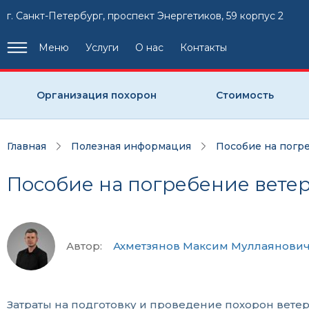
г. Санкт-Петербург, проспект Энергетиков, 59 корпус 2
Меню
Услуги
О нас
Контакты
Организация похорон
Стоимость
Главная
Полезная информация
Пособие на погр
Пособие на погребение вете
Автор:
Ахметзянов Максим Муллаянови
Затраты на подготовку и проведение похорон вете