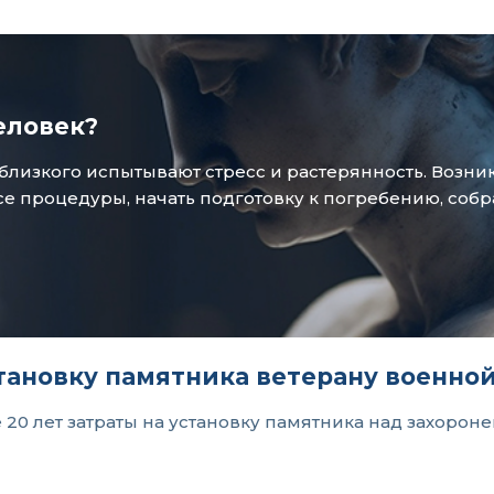
еловек?
зкого испытывают стресс и растерянность. Возникае
 процедуры, начать подготовку к погребению, собр
тановку памятника ветерану военно
20 лет затраты на установку памятника над захорон